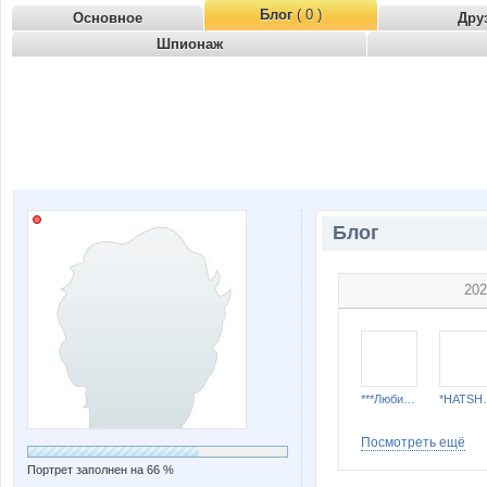
Блог
( 0 )
Основное
Дру
Шпионаж
Блог
202
***Любимка***
*HAT
Посмотреть ещё
Портрет заполнен на 66 %