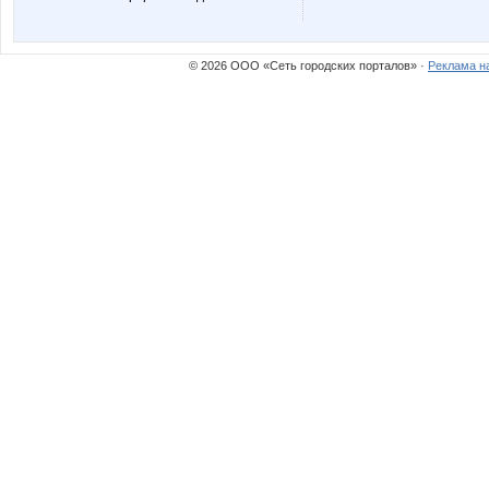
Lolochka)
Lonza
© 2026 ООО «Сеть городских порталов» ·
Реклама н
Mora
N@T@
Nayada3881
Nery
Olgs
Olushka
Radmira
Samme